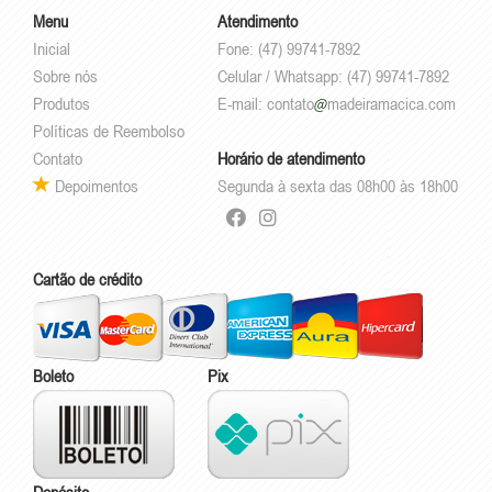
Menu
Atendimento
Inicial
Fone: (47) 99741-7892
Sobre nós
Celular / Whatsapp: (47) 99741-7892
Produtos
E-mail:
contato
madeiramacica.com
Políticas de Reembolso
Contato
Horário de atendimento
Depoimentos
Segunda à sexta das 08h00 às 18h00
Cartão de crédito
Boleto
Pix