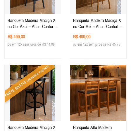
Banqueta Madeira Maciça X
Banqueta Madeira Maciça X
na Cor Azul – Alta - Conforto
na Cor Mel – Alta - Conforto
e Estilo para sua Decoração -
e Estilo para sua Decoração -
R$ 499,00
R$ 499,00
Mobiliario Rústico
Mobiliario Rústico
ou em 12x sem juros de R$ 44,08
ou em 12x sem juros de R$ 45,75
(consulte regiões)
FRETE GRÁTIS
Banqueta Madeira Maciça X
Banqueta Alta Madeira