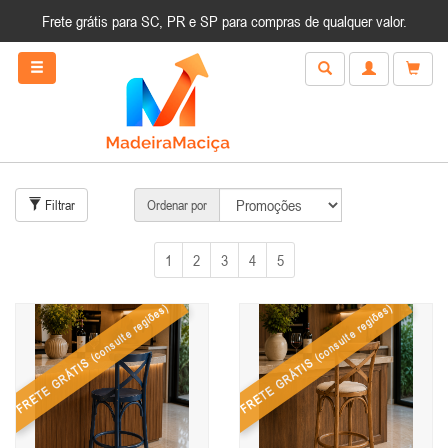
Frete grátis para SC, PR e SP para compras de qualquer valor.
Filtrar
Ordenar por
1
2
3
4
5
(consulte regiões)
(consulte regiões)
FRETE GRÁTIS
FRETE GRÁTIS