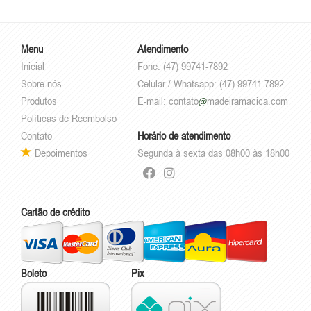
Menu
Atendimento
Inicial
Fone: (47) 99741-7892
Sobre nós
Celular / Whatsapp: (47) 99741-7892
Produtos
E-mail:
contato
madeiramacica.com
Políticas de Reembolso
Contato
Horário de atendimento
Depoimentos
Segunda à sexta das 08h00 às 18h00
Cartão de crédito
Boleto
Pix