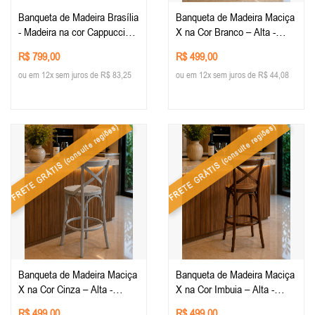
Banqueta de Madeira Brasília
Banqueta de Madeira Maciça
- Madeira na cor Cappuccino
X na Cor Branco – Alta -
Imbuia
Conforto e Estilo para sua
R$ 799,00
R$ 499,00
Decoração - Mobiliario
ou em 12x sem juros de R$ 83,25
ou em 12x sem juros de R$ 44,08
Rústico
(consulte regiões)
(consulte regiões)
FRETE GRÁTIS
FRETE GRÁTIS
Banqueta de Madeira Maciça
Banqueta de Madeira Maciça
X na Cor Cinza – Alta -
X na Cor Imbuia – Alta -
Conforto e Estilo para sua
Conforto e Estilo para sua
R$ 499,00
R$ 499,00