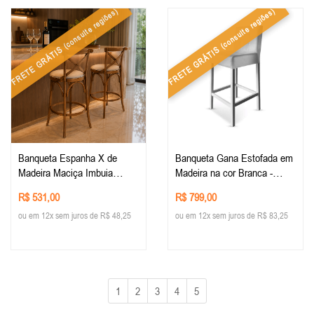
(consulte regiões)
(consulte regiões)
FRETE GRÁTIS
FRETE GRÁTIS
Banqueta Espanha X de
Banqueta Gana Estofada em
Madeira Maciça Imbuia
Madeira na cor Branca -
Estofado Facto Pérola
Tecido Veludo Off-White
R$ 531,00
R$ 799,00
ou em 12x sem juros de R$ 48,25
ou em 12x sem juros de R$ 83,25
1
2
3
4
5