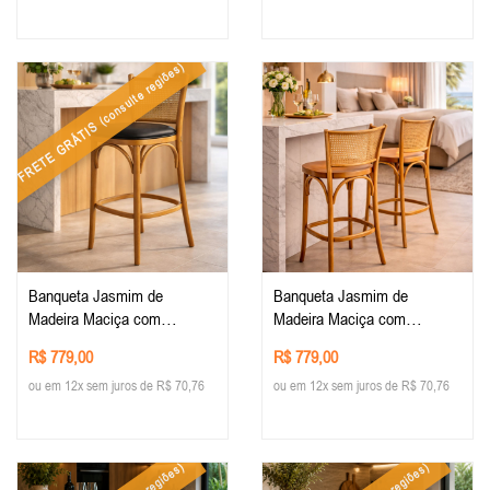
(consulte regiões)
FRETE GRÁTIS
Banqueta Jasmim de
Banqueta Jasmim de
Madeira Maciça com
Madeira Maciça com
Encosto em Tela e Assento
Encosto em Tela Maciça
R$ 779,00
R$ 779,00
Estofado Courino preto,
ou em 12x sem juros de R$ 70,76
ou em 12x sem juros de R$ 70,76
madeira na cor Imbuia