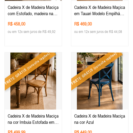
Cadeira X de Madeira Maciça
Cadeira X de Madeira Maçica
com Estofado, madeira na
em Tauari Modelo Empilhável
cor Preta - tecido Courino
na Cor Amendoa
R$ 458,00
R$ 469,00
Branco
ou em 12x sem juros de R$ 49,92
ou em 12x sem juros de R$ 44,08
(consulte regiões)
(consulte regiões)
FRETE GRÁTIS
FRETE GRÁTIS
Cadeira X de Madeira Maciça
Cadeira X de Madeira Maciça
na cor Imbuia Estofada em
na cor Azul
Rattan
R$ 499,99
R$ 449,00