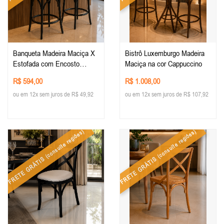
Banqueta Madeira Maciça X
Bistrô Luxemburgo Madeira
Estofada com Encosto
Maciça na cor Cappuccino
Anatômico madeira na cor
R$ 594,00
R$ 1.008,00
Preta - tecido Courino Branco
ou em 12x sem juros de R$ 49,92
ou em 12x sem juros de R$ 107,92
(consulte regiões)
(consulte regiões)
FRETE GRÁTIS
FRETE GRÁTIS