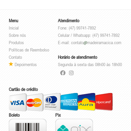
Menu
Atendimento
Inicial
Fone: (47) 99741-7892
Sobre nós
Celular / Whatsapp: (47) 99741-7892
Produtos
E-mail:
contato
madeiramacica.com
Políticas de Reembolso
Contato
Horário de atendimento
Depoimentos
Segunda à sexta das 08h00 às 18h00
Cartão de crédito
Boleto
Pix