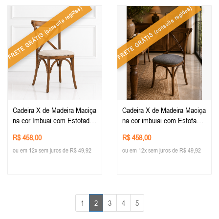
(consulte regiões)
(consulte regiões)
FRETE GRÁTIS
FRETE GRÁTIS
Cadeira X de Madeira Maciça
Cadeira X de Madeira Maciça
na cor Imbuai com Estofado
na cor imbuiai com Estofado
Facto Pérola
Linho Cinza
R$ 458,00
R$ 458,00
ou em 12x sem juros de R$ 49,92
ou em 12x sem juros de R$ 49,92
1
2
3
4
5