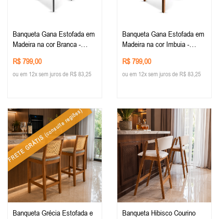
Banqueta Gana Estofada em
Banqueta Gana Estofada em
Madeira na cor Branca -
Madeira na cor Imbuia -
Tecido Veludo Bege
Tecido Veludo Cinza
R$ 799,00
R$ 799,00
ou em 12x sem juros de R$ 83,25
ou em 12x sem juros de R$ 83,25
(consulte regiões)
FRETE GRÁTIS
Banqueta Grécia Estofada e
Banqueta Hibisco Courino