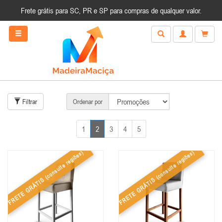
Frete grátis para SC, PR e SP para compras de qualquer valor.
Filtrar
Ordenar por
1
2
3
4
5
(consulte regiões)
(consulte regiões)
FRETE GRÁTIS
FRETE GRÁTIS