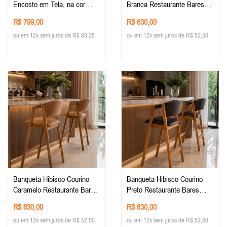
Encosto em Tela, na cor
Branca Restaurante Bares
Imbuia - Tecido Facto Pérola
Cozinha
R$ 799,00
R$ 630,00
ou em 12x sem juros de R$ 83,25
ou em 12x sem juros de R$ 52,50
Banqueta Hibisco Courino
Banqueta Hibisco Courino
Caramelo Restaurante Bares
Preto Restaurante Bares
Cozinha
Cozinha
R$ 630,00
R$ 630,00
ou em 12x sem juros de R$ 52,50
ou em 12x sem juros de R$ 52,50