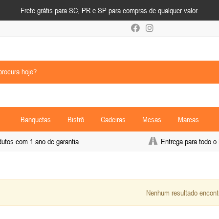
Frete grátis para SC, PR e SP para compras de qualquer valor.
Banquetas
Bistrô
Cadeiras
Mesas
Marcas
tos com 1 ano de garantia
Entrega para todo o 
Nenhum resultado encont