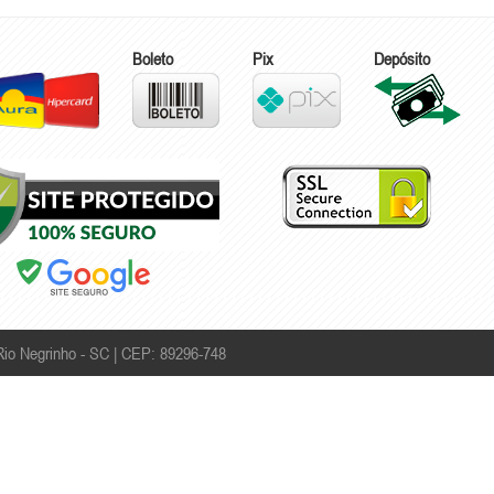
Boleto
Pix
Depósito
 Rio Negrinho - SC | CEP: 89296-748