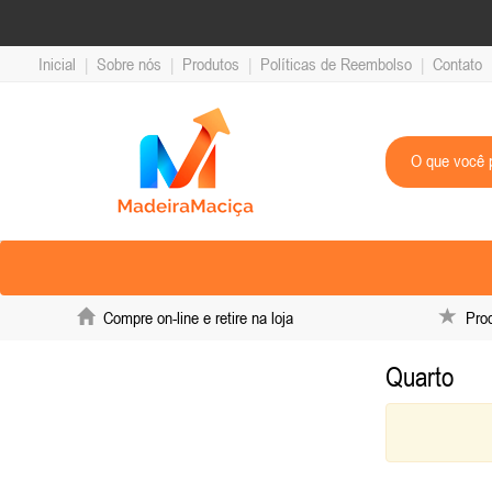
Inicial
|
Sobre nós
|
Produtos
|
Políticas de Reembolso
|
Contato
Compre on-line e retire na loja
Produ
Quarto