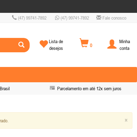
(47) 99741-7892
(47) 99741-7892
Fale conosco
Lista de
Minha
0
desejos
conta
Brasil
Parcelamento em até 12x sem juros
×
rado.