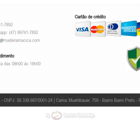
Cartão de crédito
41-7892
sapp: (47) 99741-7892
madeiramacica.com
ndimento
ta das 08h00 às 18h00
 - CNPJ: 56.338.687/0001-24 |
Carlos Muehlbauer, 759 - Bairro Barro Preto -