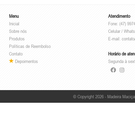
Menu
Atendimento
Inicial
Fone: (47) 997
Sobre nós
Celular / What
Produtos
E-mail:
contato
Políticas de Reembolso
Contato
Horário de ate
Depoimentos
Segunda à sex
© Copyright 2026 - Madeira Maciça